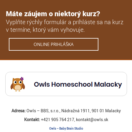
Máte záujem o niektorý kurz?
Vyplňte rýchly formulár a príhláste sa na kurz
v termíne, ktorý vám vyhovuje.
ONLINE PRIHLÁŠKA
Adresa:
Owls – BBS, s.r.o., Nádražná 1911, 901 01 Malacky
Kontakt:
+421 905 764 217, kontakt@owls.sk
Owls – Baby Brain Studio